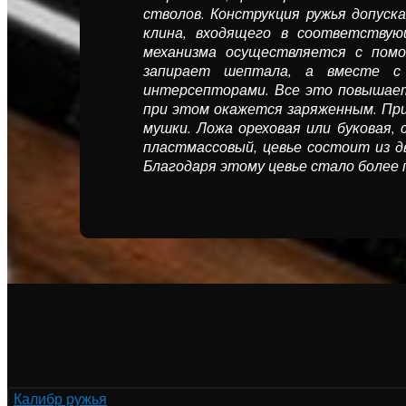
стволов. Конструк­ция ружья допус
клина, входящего в соответствую
механизма осуществля­ется с помо
запирает шептала, а вместе с т
интерсепторами. Все это повышает 
при этом окажется заряженным. При
мушки. Ложа ореховая или буковая,
пластмассовый, цевье состоит из д
Благодаря этому цевье стало более п
Калибр ружья