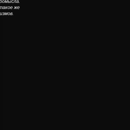
промысла.
 такое же
измов.