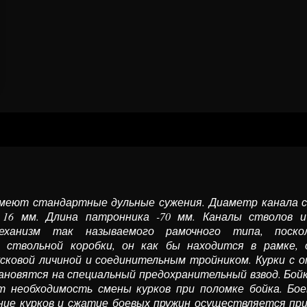
меют стандарт­ные дульные сужения. Диаметр канала с
— 16 мм. Длина патронника -70 мм. Каналы стволов 
механизм так называемого рамоч­ного типа, поскол
 ствольной коробки, он как бы находится в рамке, 
усковой личиной и соединительным тройником. Курки с о
ановятся на спе­циальный предохранительный взвод. Бо
т необходимость смены курков при поломке бойка. Бо
ение курков и сжатие боевых пру­жин осуществляется пр