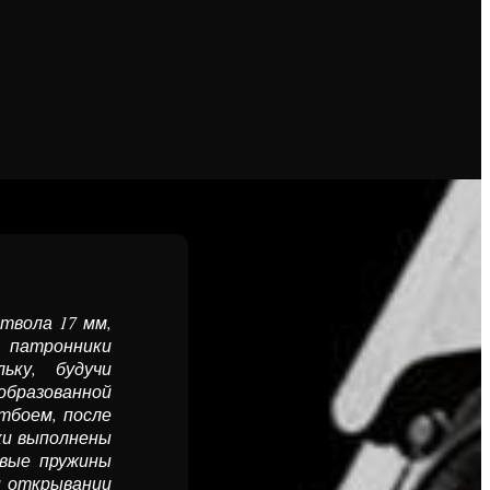
твола 17 мм,
и патронники
ьку, будучи
образованной
тбоем, после
йки выполнены
евые пружины
и открывании