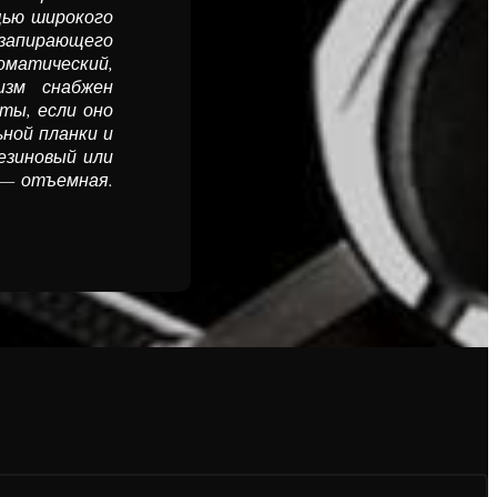
щью широкого
запирающего
оматический,
зм снаб­жен
ты, если оно
ной планки и
езиновый или
 — отъемная.