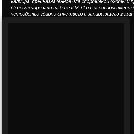
калибра, предназначенное для спортив­ной охоты и 
Сконструировано на базе ИЖ 12 и в основном имеет
устройство ударно-спуско­вого и запирающего механ