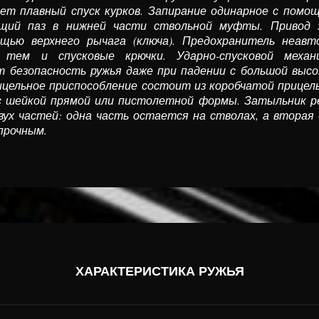
кает плавный спуск курков. Запирание одинарное с помо
щий паз в нижней части стволь­ной муфты. Привод 
щью верхнего рычага (ключа). Предохрани­тель неавт
ем и спусковые крючки. Ударно-спусковой механи
безопасность ру­жья даже при падении с большой высо
цельное приспособление состоит из коробчатой прицель
 с шейкой прямой или пистолетной формы. Затыльник р
вух частей: одна часть остается на стволах, а вторая
роч­ным.
ХАРАКТЕРИСТИКА РУЖЬЯ